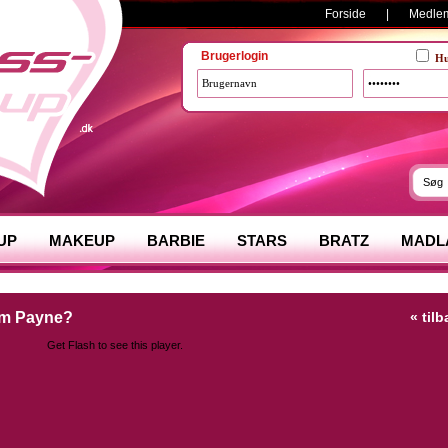
Forside
|
Medle
Brugerlogin
Hu
UP
MAKEUP
BARBIE
STARS
BRATZ
MADL
am Payne?
« til
Get Flash
to see this player.