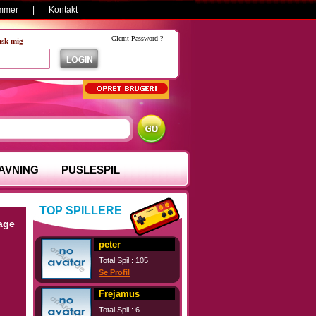
mmer
|
Kontakt
Glemt Password ?
sk mig
AVNING
PUSLESPIL
TOP SPILLERE
bage
peter
Total Spil : 105
Se Profil
Frejamus
Total Spil : 6