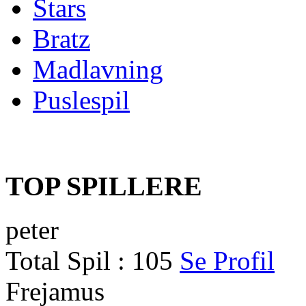
Stars
Bratz
Madlavning
Puslespil
TOP SPILLERE
peter
Total Spil : 105
Se Profil
Frejamus