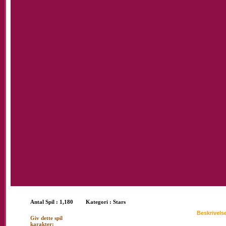
Riha
Antal Spil : 1,180
Kategori :
Stars
Beskrivels
Giv dette spil
Du har stor 
karakter: