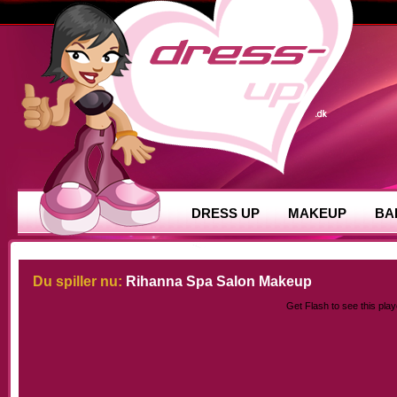
DRESS UP
MAKEUP
BA
Du spiller nu:
Rihanna Spa Salon Makeup
Get Flash
to see this play