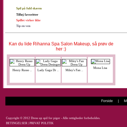
Prøv din kre
værktøj!
Spil på fuld skærm
Tilføj favoritter
Spillet virker ikke
Tip en ven
Kan du lide Rihanna Spa Salon Makeup, så prøv de
her :)
Mona Lisa
Henry Russo ..
Lady Gaga Dr ..
Miley's Fan ..
Forside
|
M
Copyright © 2012 Dress up spil for piger - Alle rettigheder forbeholdes.
BETINGELSER
|
PRIVAT POLITIK