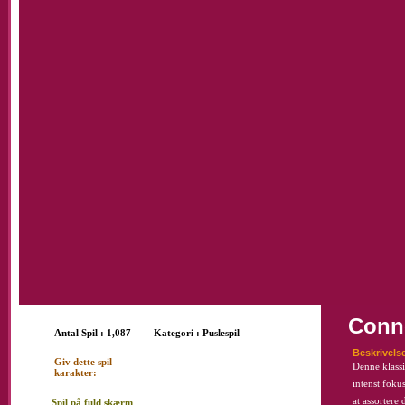
Conn
Antal Spil : 1,087
Kategori :
Puslespil
Beskrivels
Giv dette spil
Denne klassi
karakter:
intenst fokus
at assortere
Spil på fuld skærm