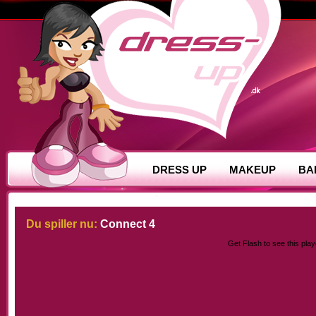
DRESS UP
MAKEUP
BA
Du spiller nu:
Connect 4
Get Flash
to see this play