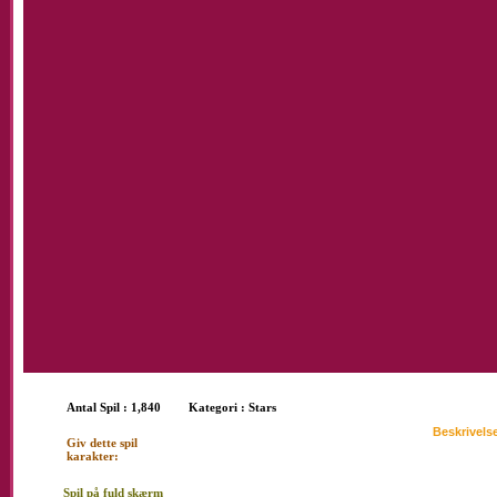
Mile
Antal Spil : 1,840
Kategori :
Stars
Up
Beskrivels
Giv dette spil
Miley Cyrus 
karakter:
hendes nye s
vælge det ri
Spil på fuld skærm