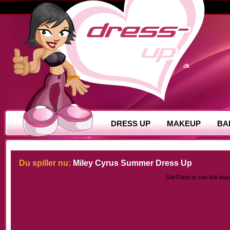
DRESS UP
MAKEUP
BA
Du spiller nu:
Miley Cyrus Summer Dress Up
Get Flash
to see this play