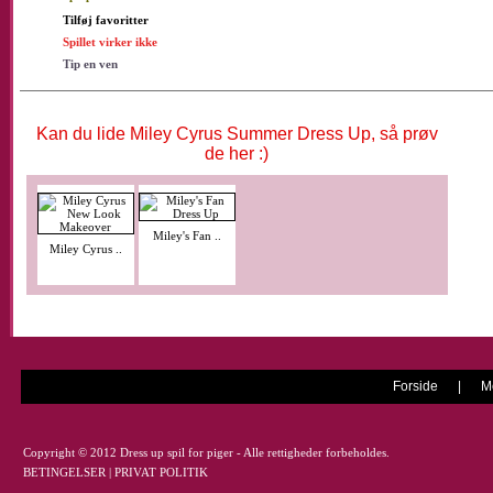
Tilføj favoritter
Spillet virker ikke
Tip en ven
Kan du lide Miley Cyrus Summer Dress Up, så prøv
de her :)
Miley's Fan ..
Miley Cyrus ..
Forside
|
M
Copyright © 2012 Dress up spil for piger - Alle rettigheder forbeholdes.
BETINGELSER
|
PRIVAT POLITIK